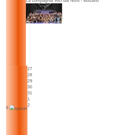
La compagnia Voci dal Nord - Bolzano
27
28
29
30
31
1
2
5