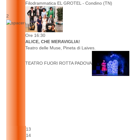
Filodrammatica EL GROTEL - Condino (TN)
2
Ore 16:30
ALICE, CHE MERAVIGLIA!
Teatro delle Muse, Pineta di Laives.
TEATRO FUORI ROTTA PADOVA
13
14