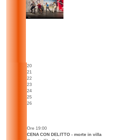
20
21
22
23
24
25
26
Ore 19:00
CENA CON DELITTO - morte in villa