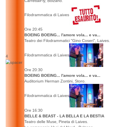
CarrettaiFly, Bolzano.
Filodrammatica di Laives
Ore 20:45
BOEING BOEING... l'amore vola... e va...
Teatro dei Filodrammatici "Gino Coseri", Laives.
Filodrammatica di Laives
4
Ore 20:30
BOEING BOEING... l'amore vola... e va...
Auditorium Herman Zontini, Storo.
Filodrammatica di Laives
Ore 16:30
BELLE & BEAST - LA BELLA E LA BESTIA
Teatro delle Muse, Pineta di Laives.