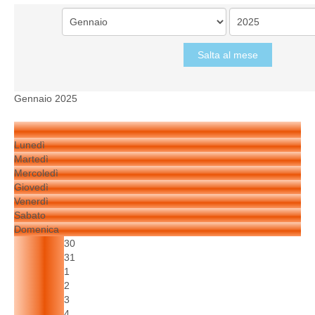
Salta al mese
Gennaio 2025
Lunedì
Martedì
Mercoledì
Giovedì
Venerdì
Sabato
Domenica
30
31
1
2
3
4