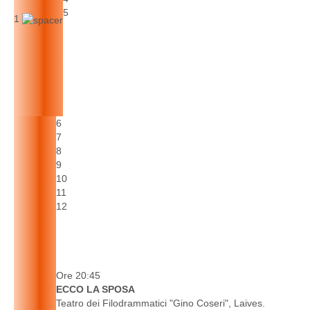
5
1
6
7
8
9
10
11
12
Ore 20:45
ECCO LA SPOSA
Teatro dei Filodrammatici "Gino Coseri", Laives.