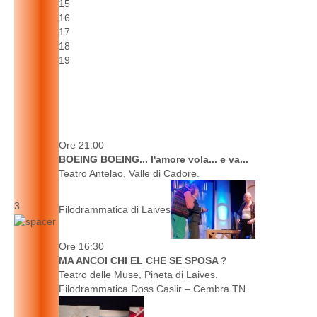
15
16
17
18
19
Ore 21:00
BOEING BOEING... l'amore vola... e va...
Teatro Antelao, Valle di Cadore.
3
Filodrammatica di Laives
Ore 16:30
MA ANCOI CHI EL CHE SE SPOSA ?
Teatro delle Muse, Pineta di Laives.
Filodrammatica Doss Caslir – Cembra TN