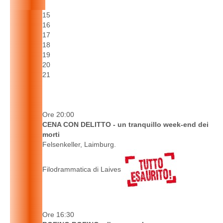
15
16
17
18
19
20
21
Ore 20:00
CENA CON DELITTO - un tranquillo week-end dei
morti
Felsenkeller, Laimburg.
Filodrammatica di Laives
Ore 16:30