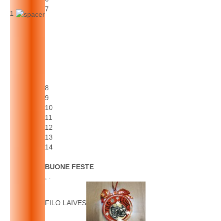
7
1
8
9
10
11
12
13
14
BUONE FESTE
, .
FILO LAIVES