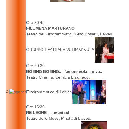
Ore 20:45
FILUMENA MARTURANO
Teatro dei Filodrammatici "Gino Coseri", Laives.
GRUPPO TEATRALE VULIMM’ VULA’
Ore 20:30
BOEING BOEING... l'amore vola... e va...
Teatro Cinema, Cembra Lisignago.
2
Filodrammatica di Laives
Ore 16:30
RE LEONE - il musical
Teatro delle Muse, Pineta di Laives.