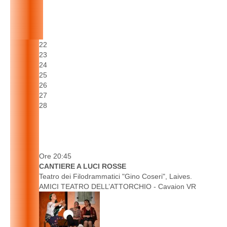
22
23
24
25
26
27
28
Ore 20:45
CANTIERE A LUCI ROSSE
Teatro dei Filodrammatici "Gino Coseri", Laives.
AMICI TEATRO DELL’ATTORCHIO - Cavaion VR