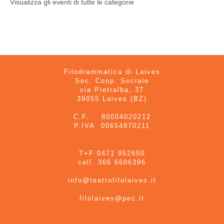
Visualizza gli eventi di tutte le categorie
Filodrammatica di Laives
Soc. Coop. Sociale
via Pietralba, 37
39055 Laives (BZ)
C.F. 80004020212
P.IVA 00654870211
T+F 0471 952650
cell. 366 6606396
info@teatrofilolaives.it
filolaives@pec.it