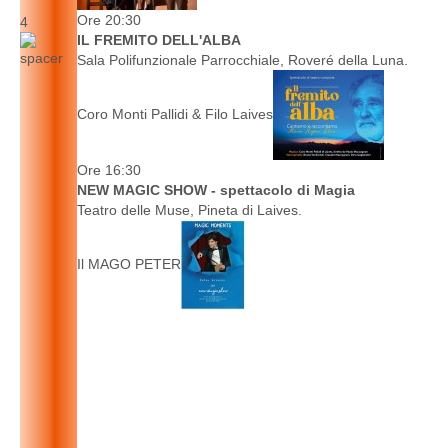
Ore 20:30
4
IL FREMITO DELL'ALBA
Sala Polifunzionale Parrocchiale, Roveré della Luna.
Coro Monti Pallidi & Filo Laives
Ore 16:30
NEW MAGIC SHOW - spettacolo di Magia
Teatro delle Muse, Pineta di Laives.
Il MAGO PETER