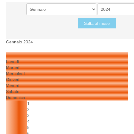
Salta al mese
Gennaio 2024
Lunedì
Martedì
Mercoledì
Giovedì
Venerdì
Sabato
Domenica
1
2
3
4
5
6