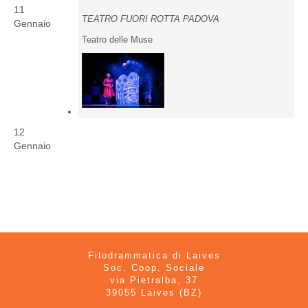
11
TEATRO FUORI ROTTA PADOVA
Gennaio
Teatro delle Muse
12
Gennaio
Filodrammatica di Laives
Soc. Coop. Sociale
via Pietralba, 37
39055 Laives (BZ)