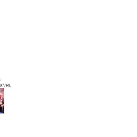
.
aives.