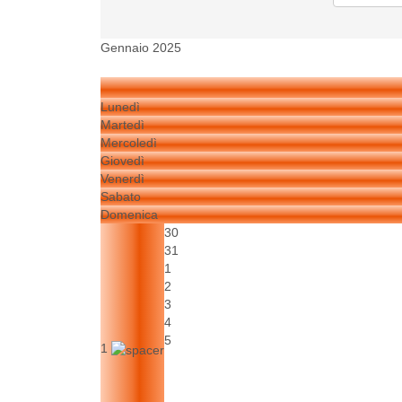
Gennaio 2025
Lunedì
Martedì
Mercoledì
Giovedì
Venerdì
Sabato
Domenica
30
31
1
2
3
4
5
1