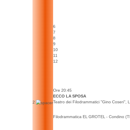
6
7
8
9
10
11
12
Ore 20:45
ECCO LA SPOSA
Teatro dei Filodrammatici "Gino Coseri", L
2
Filodrammatica EL GROTEL - Condino (T