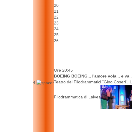
20
21
22
23
24
25
26
Ore 20:45
BOEING BOEING... l'amore vola... e va..
Teatro dei Filodrammatici "Gino Coseri", L
4
Filodrammatica di Laives