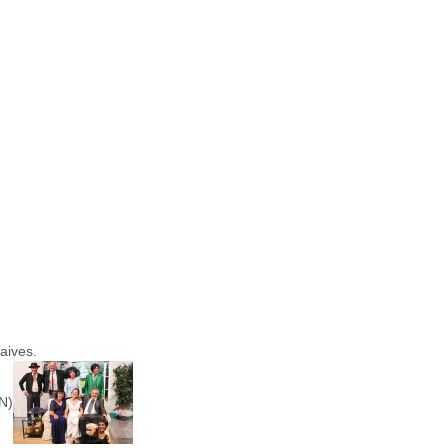
aives.
N)