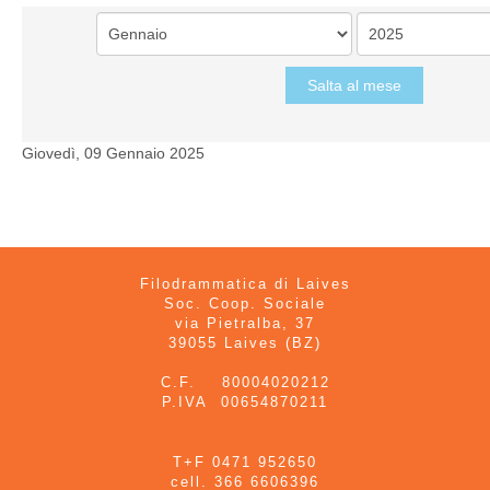
Salta al mese
Giovedì, 09 Gennaio 2025
Filodrammatica di Laives
Soc. Coop. Sociale
via Pietralba, 37
39055 Laives (BZ)
C.F. 80004020212
P.IVA 00654870211
T+F 0471 952650
cell. 366 6606396