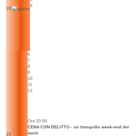
5
18
6
7
8
9
10
11
12
Ore 20:00
CENA CON DELITTO - un tranquillo week-end dei
morti
19