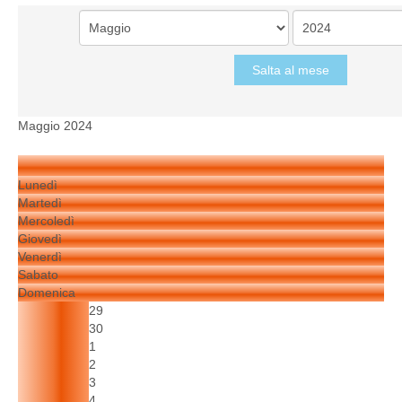
Salta al mese
Maggio 2024
Lunedì
Martedì
Mercoledì
Giovedì
Venerdì
Sabato
Domenica
29
30
1
2
3
4