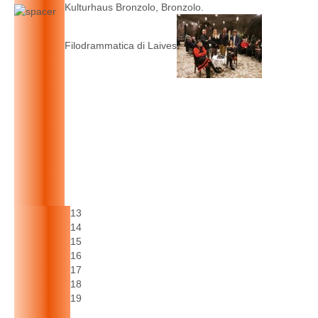
Kulturhaus Bronzolo, Bronzolo.
Filodrammatica di Laives
13
14
15
16
17
18
19