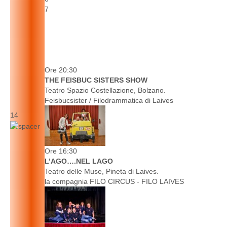
7
Ore 20:30
THE FEISBUC SISTERS SHOW
Teatro Spazio Costellazione, Bolzano.
Feisbucsister / Filodrammatica di Laives
14
Ore 16:30
L’AGO….NEL LAGO
Teatro delle Muse, Pineta di Laives.
la compagnia FILO CIRCUS - FILO LAIVES