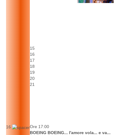
15
16
17
18
19
20
21
Ore 17:00
16
BOEING BOEING... l'amore vola... e va...