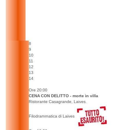
8
9
10
11
12
13
14
Ore 20:00
CENA CON DELITTO - morte in villa
Ristorante Casagrande, Laives.
Filodrammatica di Laives