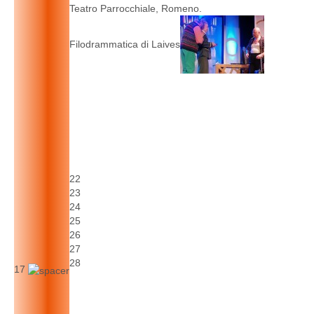
Teatro Parrocchiale, Romeno.
Filodrammatica di Laives
22
23
24
25
26
27
28
17