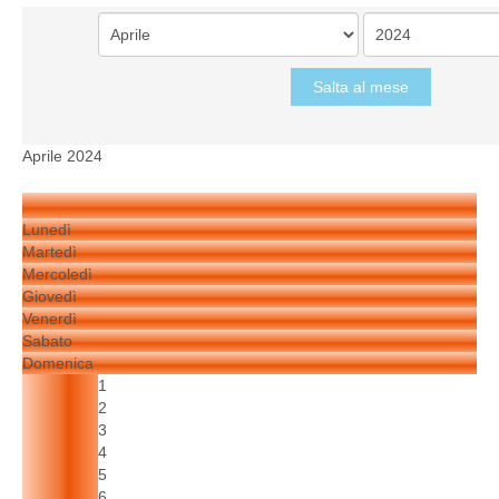
Salta al mese
Aprile 2024
Lunedì
Martedì
Mercoledì
Giovedì
Venerdì
Sabato
Domenica
1
2
3
4
5
6