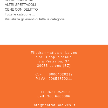
ALTRI SPETTACOLI
CENE CON DELITTO
Tutte le categorie ...
Visualizza gli eventi di tutte le categorie
Filodrammatica di Laives
Soc. Coop. Sociale
via Pietralba, 37
39055 Laives (BZ)
C.F. 80004020212
P.IVA 00654870211
T+F 0471 952650
cell. 366 6606396
info@teatrofilolaives.it