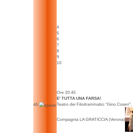
4
5
6
7
8
9
10
Ore 20:45
E' TUTTA UNA FARSA!
Teatro dei Filodrammatici "Gino Coseri",
45
Compagnia LA GRATICCIA (Verona)