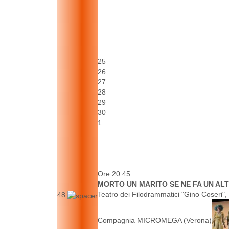
25
26
27
28
29
30
1
Ore 20:45
MORTO UN MARITO SE NE FA UN ALT
Teatro dei Filodrammatici "Gino Coseri",
48
Compagnia MICROMEGA (Verona)