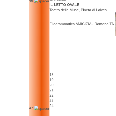
46
IL LETTO OVALE
Teatro delle Muse, Pineta di Laives.
Filodrammatica AMICIZIA - Romeno TN
18
19
20
21
22
23
24
47