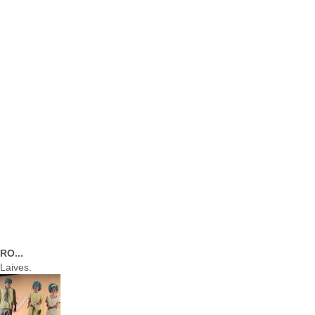
RO...
 Laives.