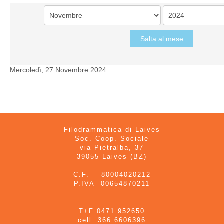
Salta al mese
Mercoledì, 27 Novembre 2024
Filodrammatica di Laives
Soc. Coop. Sociale
via Pietralba, 37
39055 Laives (BZ)
C.F. 80004020212
P.IVA 00654870211
T+F 0471 952650
cell. 366 6606396