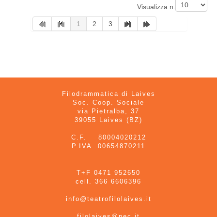
Visualizza n.
1
2
3
Filodrammatica di Laives
Soc. Coop. Sociale
via Pietralba, 37
39055 Laives (BZ)
C.F. 80004020212
P.IVA 00654870211
T+F 0471 952650
cell. 366 6606396
info@teatrofilolaives.it
filolaives@pec.it