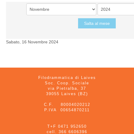
Salta al mese
Sabato, 16 Novembre 2024
Filodrammatica di Laives
Soc. Coop. Sociale
via Pietralba, 37
39055 Laives (BZ)
C.F. 80004020212
P.IVA 00654870211
T+F 0471 952650
cell. 366 6606396