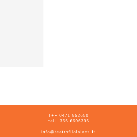
T+F 0471 952650
cell. 366 6606396
info@teatrofilolaives.it