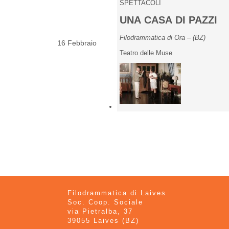
SPETTACOLI
UNA CASA DI PAZZI
Filodrammatica di Ora – (BZ)
16 Febbraio
Teatro delle Muse
Filodrammatica di Laives
Soc. Coop. Sociale
via Pietralba, 37
39055 Laives (BZ)