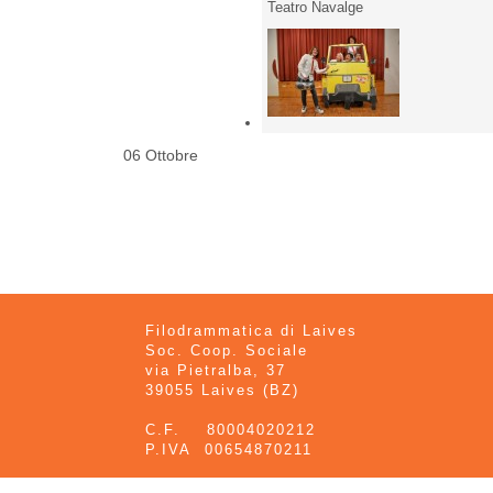
Teatro Navalge
06 Ottobre
Filodrammatica di Laives
Soc. Coop. Sociale
via Pietralba, 37
39055 Laives (BZ)
C.F. 80004020212
P.IVA 00654870211