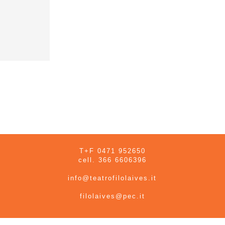
T+F 0471 952650
cell. 366 6606396
info@teatrofilolaives.it
filolaives@pec.it