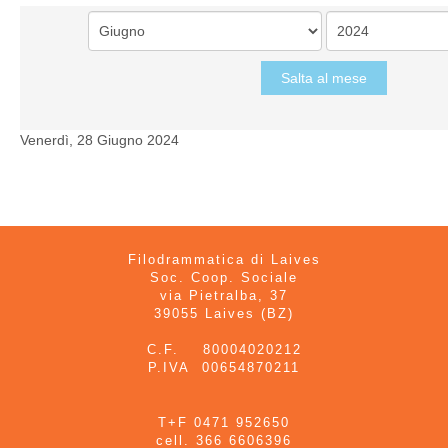
Salta al mese
Venerdì, 28 Giugno 2024
Filodrammatica di Laives
Soc. Coop. Sociale
via Pietralba, 37
39055 Laives (BZ)
C.F. 80004020212
P.IVA 00654870211
T+F 0471 952650
cell. 366 6606396