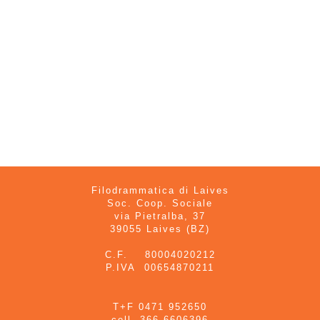
Filodrammatica di Laives
Soc. Coop. Sociale
via Pietralba, 37
39055 Laives (BZ)
C.F. 80004020212
P.IVA 00654870211
T+F 0471 952650
cell. 366 6606396