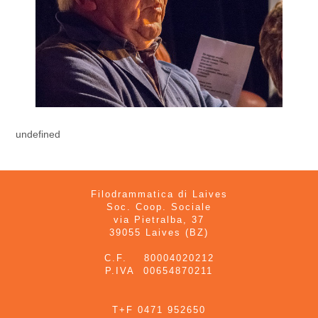
undefined
Filodrammatica di Laives
Soc. Coop. Sociale
via Pietralba, 37
39055 Laives (BZ)
C.F. 80004020212
P.IVA 00654870211
T+F 0471 952650