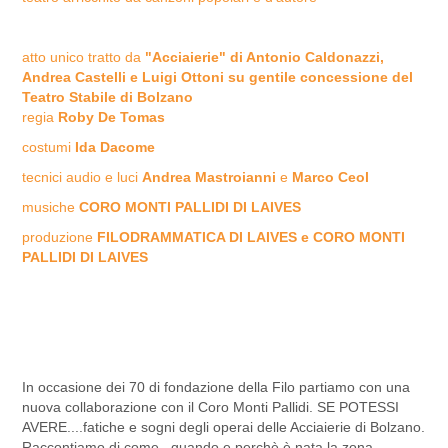
atto unico tratto da
"Acciaierie" di Antonio Caldonazzi,
Andrea Castelli e Luigi Ottoni su gentile concessione del
Teatro Stabile di Bolzano
regia
Roby De Tomas
costumi
Ida Dacome
tecnici audio e luci
Andrea Mastroianni
e
Marco Ceol
musiche
CORO MONTI PALLIDI DI LAIVES
produzione
FILODRAMMATICA DI LAIVES e CORO MONTI
PALLIDI DI LAIVES
In occasione dei 70 di fondazione della Filo partiamo con una
nuova collaborazione con il Coro Monti Pallidi. SE POTESSI
AVERE....fatiche e sogni degli operai delle Acciaierie di Bolzano.
Raccontiamo di come , quando e perchè è nata la zona