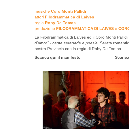
musiche
Coro Monti Pallidi
attori
Filodrammatica di Laives
regia
Roby De Tomas
produzione
FILODRAMMATICA DI LAIVES
e
CORO
La Filodrammatica di Laives ed il Coro Monti Pallid
d'amor" - cante serenade e poesie .
Serata romantica
nostra Provincia con la regia di Roby De Tomas.
Scarica qui il
manifesto
Scarica