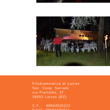
Filodrammatica di Laives
Soc. Coop. Sociale
via Pietralba, 37
39055 Laives (BZ)
C.F. 80004020212