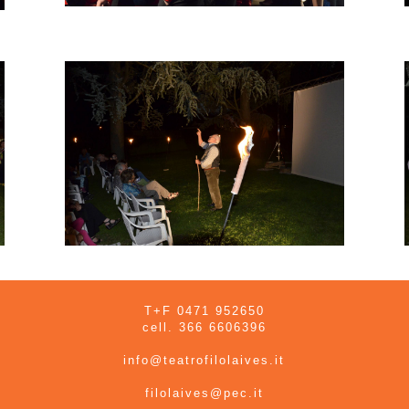
T+F 0471 952650
cell. 366 6606396
info@teatrofilolaives.it
filolaives@pec.it