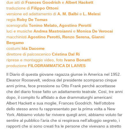
due atti di
Frances Goodrich
e
Albert Hackett
traduzione di
Filippo Ottoni
versione ed adattamento di
A. M. Balbi
e
L. Melesi
regia
Roby De Tomas
scenografia
Tonino Melato, Agostino Perotti
luci e musiche
Andrea Mastroianni
e
Monica De Verocai
macchinisti
Agostino Perotti, Renzo Serena, Gianni
Bergamo
costumi
Ida Dacome
direttore di palcoscenico
Cristina Dal Ri
riprese e montaggio video, foto
Ivano Bonatti
produzione
FILODRAMMATICA DI LAIVES
Il Diario di questa giovane ragazza giunse in America nel 1952.
Eleanor Roosevelt, vedova del presidente scomparso cinque
anni prima, fece pressione su Otto Frank perché accettasse
che del diario fosse fatto un adattamento teatrale. Così, tre anni
dopo, il compito fu affidato a due drammaturghi americani:
Albert Hackett e sua moglie, Frances Goodrich. Nell’ottobre
dello stesso anno fu rappresentato per la prima volta a New
York. Abbiamo voluto far rivivere quegli anni, abbiamo voluto far
sentire al pubblico l’aria che si respirava nell’alloggio segreto, i
rapporti che si sono creati fra le persone che vivevano a stretto