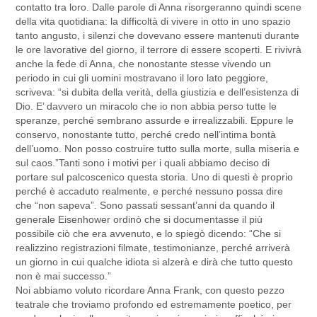
contatto tra loro. Dalle parole di Anna risorgeranno quindi scene
della vita quotidiana: la difficoltà di vivere in otto in uno spazio
tanto angusto, i silenzi che dovevano essere mantenuti durante
le ore lavorative del giorno, il terrore di essere scoperti. E rivivrà
anche la fede di Anna, che nonostante stesse vivendo un
periodo in cui gli uomini mostravano il loro lato peggiore,
scriveva: “si dubita della verità, della giustizia e dell’esistenza di
Dio. E’ davvero un miracolo che io non abbia perso tutte le
speranze, perché sembrano assurde e irrealizzabili. Eppure le
conservo, nonostante tutto, perché credo nell’intima bontà
dell’uomo. Non posso costruire tutto sulla morte, sulla miseria e
sul caos.”Tanti sono i motivi per i quali abbiamo deciso di
portare sul palcoscenico questa storia. Uno di questi è proprio
perché è accaduto realmente, e perché nessuno possa dire
che “non sapeva”. Sono passati sessant’anni da quando il
generale Eisenhower ordinò che si documentasse il più
possibile ciò che era avvenuto, e lo spiegò dicendo: “Che si
realizzino registrazioni filmate, testimonianze, perché arriverà
un giorno in cui qualche idiota si alzerà e dirà che tutto questo
non è mai successo.”
Noi abbiamo voluto ricordare Anna Frank, con questo pezzo
teatrale che troviamo profondo ed estremamente poetico, per