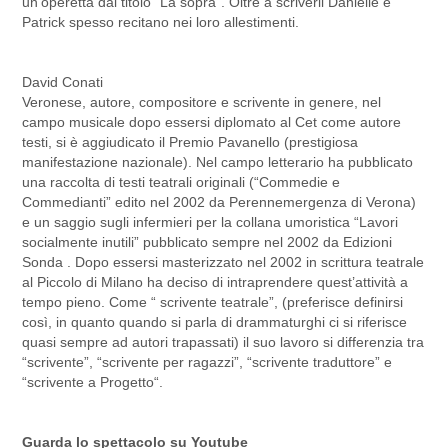
un’operetta dal titolo “Là sopra”. Oltre a scriverli Danielle e
Patrick spesso recitano nei loro allestimenti.
David Conati
Veronese, autore, compositore e scrivente in genere, nel
campo musicale dopo essersi diplomato al Cet come autore
testi, si è aggiudicato il Premio Pavanello (prestigiosa
manifestazione nazionale). Nel campo letterario ha pubblicato
una raccolta di testi teatrali originali (“Commedie e
Commedianti” edito nel 2002 da Perennemergenza di Verona)
e un saggio sugli infermieri per la collana umoristica “Lavori
socialmente inutili” pubblicato sempre nel 2002 da Edizioni
Sonda . Dopo essersi masterizzato nel 2002 in scrittura teatrale
al Piccolo di Milano ha deciso di intraprendere quest’attività a
tempo pieno. Come “ scrivente teatrale”, (preferisce definirsi
così, in quanto quando si parla di drammaturghi ci si riferisce
quasi sempre ad autori trapassati) il suo lavoro si differenzia tra
“scrivente”, “scrivente per ragazzi”, “scrivente traduttore” e
“scrivente a Progetto“.
Guarda lo spettacolo su
Youtube