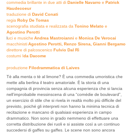
commedia brillante in due atti di
Danielle Navarro
e
Patrick
Haudecoeur
traduzione di
David Conati
regia
Roby De Tomas
scenografia studiata e realizzata da
Tonino Melato
e
Agostino Perotti
l
uci e musiche
Andrea Mastroianni
e
Monica De Verocai
macchinisti
Agostino Perotti, Renzo Sirena, Gianni Bergamo
direttore di palcoscenico
Fulvio Dal Rì
costumi I
da Dacome
produzione
Filodrammatica di Laives
Tè alla menta o tè al limone? È una commedia umoristica che
mette alla berlina il teatro amatoriale. È la storia di una
compagnia di provincia senza alcuna esperienza che si lancia
nell’improbabile messinscena di una “comédie de boulevard”,
un esercizio di stile che si rivela in realtà molto più difficile del
previsto, poiché gli interpreti non hanno la minima tecnica di
recitazione e mancano di qualsiasi esperienza in campo
drammatico. Non sono in grado nemmeno di effettuare una
corretta distribuzione dei ruoli e si assiste così a un continuo
succedersi di gaffes su gaffes. Le scene non sono ancora