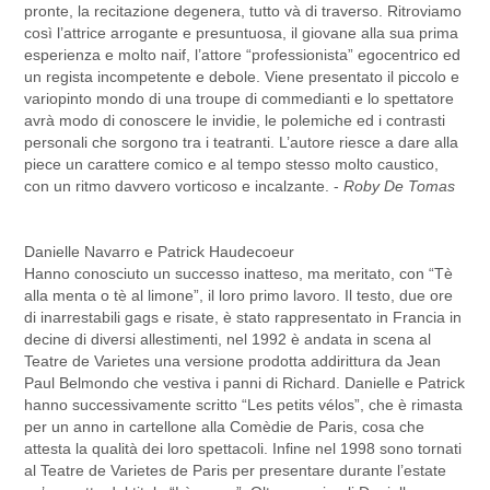
pronte, la recitazione degenera, tutto và di traverso. Ritroviamo
così l’attrice arrogante e presuntuosa, il giovane alla sua prima
esperienza e molto naif, l’attore “professionista” egocentrico ed
un regista incompetente e debole. Viene presentato il piccolo e
variopinto mondo di una troupe di commedianti e lo spettatore
avrà modo di conoscere le invidie, le polemiche ed i contrasti
personali che sorgono tra i teatranti. L’autore riesce a dare alla
piece un carattere comico e al tempo stesso molto caustico,
con un ritmo davvero vorticoso e incalzante. -
Roby De Tomas
Danielle Navarro e Patrick Haudecoeur
Hanno conosciuto un successo inatteso, ma meritato, con “Tè
alla menta o tè al limone”, il loro primo lavoro. Il testo, due ore
di inarrestabili gags e risate, è stato rappresentato in Francia in
decine di diversi allestimenti, nel 1992 è andata in scena al
Teatre de Varietes una versione prodotta addirittura da Jean
Paul Belmondo che vestiva i panni di Richard. Danielle e Patrick
hanno successivamente scritto “Les petits vélos”, che è rimasta
per un anno in cartellone alla Comèdie de Paris, cosa che
attesta la qualità dei loro spettacoli. Infine nel 1998 sono tornati
al Teatre de Varietes de Paris per presentare durante l’estate