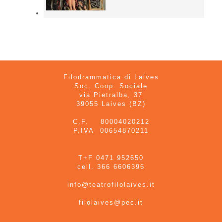
Filodrammatica di Laives
Soc. Coop. Sociale
via Pietralba, 37
39055 Laives (BZ)
C.F. 80004020212
P.IVA 00654870211
T+F 0471 952650
cell. 366 6606396
info@teatrofilolaives.it
filolaives@pec.it