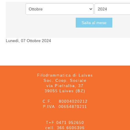
Salta al mese
Lunedì, 07 Ottobre 2024
Filodrammatica di Laives
Soc. Coop. Sociale
via Pietralba, 37
39055 Laives (BZ)
C.F. 80004020212
P.IVA 00654870211
T+F 0471 952650
cell. 366 6606396