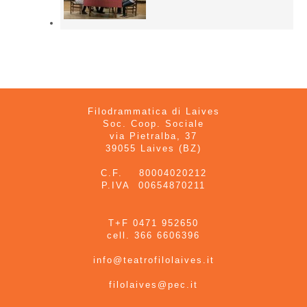
Filodrammatica di Laives
Soc. Coop. Sociale
via Pietralba, 37
39055 Laives (BZ)
C.F. 80004020212
P.IVA 00654870211
T+F 0471 952650
cell. 366 6606396
info@teatrofilolaives.it
filolaives@pec.it