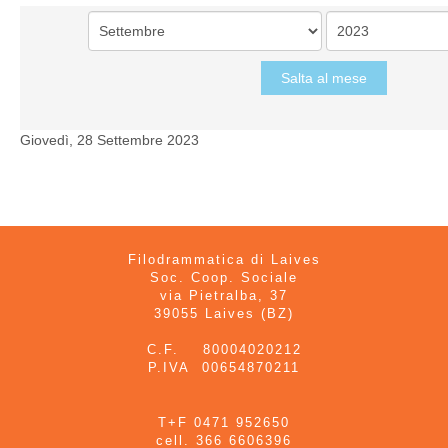
Salta al mese
Giovedì, 28 Settembre 2023
Filodrammatica di Laives
Soc. Coop. Sociale
via Pietralba, 37
39055 Laives (BZ)
C.F. 80004020212
P.IVA 00654870211
T+F 0471 952650
cell. 366 6606396