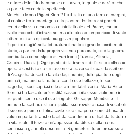
e attore della Filodrammatica di Laives, la quale curerà anche
la parte tecnica dello spettacolo.
Ma chi fu Mario Rigoni Stern? Fu il figlio di una terra ai margini,
al confine tra la montagna e la pianura, lontana dai grandi
centri della vita economica e intellettuale del Paese, con un
livello modesto d'istruzione, ma allo stesso tempo ricco di vaste
letture e di una spiccata saggezza popolare.
Rigoni si ritagliò nella letteratura il ruolo di grande tessitore di
storie, a partire dalla propria vicenda personale, cioè la guerra
combattuta come alpino su vari fronti (Francia, Albania,
Grecia e Russia). Ogni punto della trama e dell'ordito della sua
opera è costituito da un racconto attraverso il quale lo scrittore
di Asiago ha descritto la vita degli uomini, delle piante e degli
animali, ma anche la natura, con le sue bellezze, le sue
tragedie, i suoi capricci e le sue immutabili verità. Mario Rigoni
Stern ci ha lasciato un'eredità riassumibile essenzialmente in
tre punti, come dice il suo biografo, Giuseppe Mendicino. Il
primo è la scrittura: chiara, pulita, scorrevole e ricca di vocaboli.
Il secondo punto è l'etica civile, cioè una percezione diffusa di
valori importanti, anche facili da scandire ma difficili da tradurre
in vita reale. Il terzo è un'appassionata difesa della natura
cominciata già molti decenni fa. Rigoni Stern fu un precursore