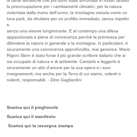
di tante tematiche che poi sono state affrontate in modo tardivo:
la preoccupazione per i cambiamenti climatici, per la natura
violentata dalla mano dell'uomo, la montagna vissuta come un
luna park, da sfruttare per un profitto immediato, senza rispetto
e
senza una visione lungimirante. E al contempo una difesa
appassionata e piena di conoscenza perché la premessa per
difendere la natura in generale e la montagna, in particolare, è
sicuramente una conoscenza approfondita, mai generica. Mario
Rigoni Stern è stato forse il più grande scrittore italiano che si
sia occupato di natura e di ambiente. Cantarlo e leggerlo è
sicuramente un atto d'amore per la sua opera e i suoi
insegnamenti, ma anche per la Terra di cui siamo, volenti o
nolenti, responsabili.
- Dino Gagliardini
Scarica qui il pieghevole
Scarica qui il manifesto
Scarica qui la rassegna stampa