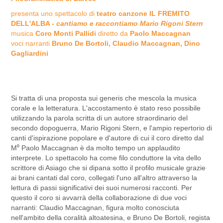
presenta uno spettacolo di
teatro canzone
IL FREMITO
DELL'ALBA -
cantiamo e raccontiamo Mario Rigoni Stern
musica
Coro Monti Pallidi
diretto da
Paolo Maccagnan
voci narranti
Bruno
De Bortoli, Claudio Maccagnan, Dino
Gagliardini
Si tratta di una proposta sui generis che mescola la musica
corale e la letteratura. L'accostamento è stato reso possibile
utilizzando la parola scritta di un autore straordinario del
secondo dopoguerra, Mario Rigoni Stern, e l'ampio repertorio di
canti d'ispirazione popolare e d'autore di cui il coro diretto dal
M⁰ Paolo Maccagnan è da molto tempo un applaudito
interprete. Lo spettacolo ha come filo conduttore la vita dello
scrittore di Asiago che si dipana sotto il profilo musicale grazie
ai brani cantati dal coro, collegati l'uno all'altro attraverso la
lettura di passi significativi dei suoi numerosi racconti. Per
questo il coro si avvarrà della collaborazione di due voci
narranti: Claudio Maccagnan, figura molto conosciuta
nell'ambito della coralità altoatesina, e Bruno De Bortoli, regista