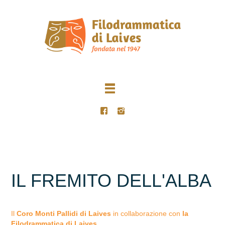
IL FREMITO DELL'ALBA
Il
Coro Monti Pallidi di Laives
in collaborazione con
la
Filodrammatica di Laives