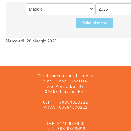
Salta al mese
Mercoledì, 20 Maggio 2026
Filodrammatica di Laives
Soc. Coop. Sociale
via Pietralba, 37
39055 Laives (BZ)
C.F. 80004020212
P.IVA 00654870211
T+F 0471 952650
cell. 366 6606396