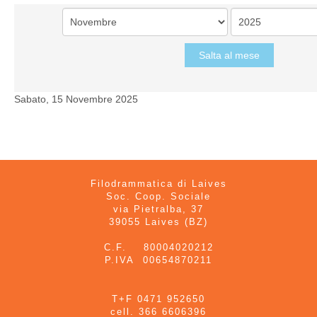
Salta al mese
Sabato, 15 Novembre 2025
Filodrammatica di Laives
Soc. Coop. Sociale
via Pietralba, 37
39055 Laives (BZ)
C.F. 80004020212
P.IVA 00654870211
T+F 0471 952650
cell. 366 6606396