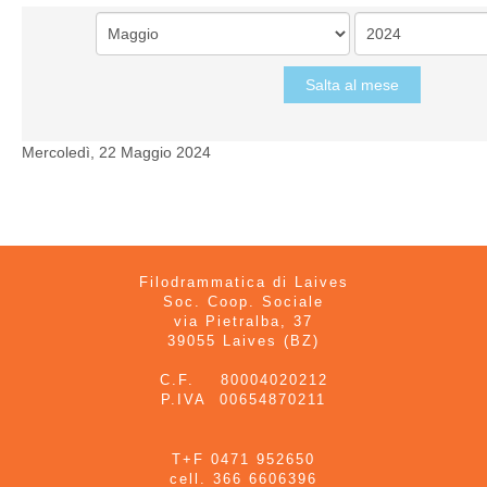
Salta al mese
Mercoledì, 22 Maggio 2024
Filodrammatica di Laives
Soc. Coop. Sociale
via Pietralba, 37
39055 Laives (BZ)
C.F. 80004020212
P.IVA 00654870211
T+F 0471 952650
cell. 366 6606396