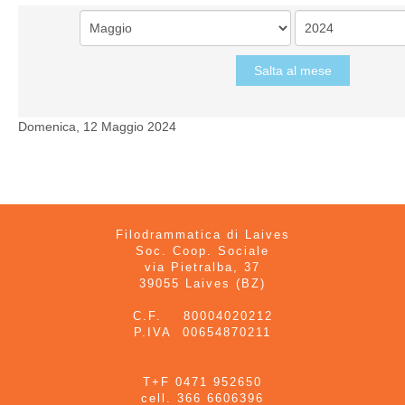
Salta al mese
Domenica, 12 Maggio 2024
Filodrammatica di Laives
Soc. Coop. Sociale
via Pietralba, 37
39055 Laives (BZ)
C.F. 80004020212
P.IVA 00654870211
T+F 0471 952650
cell. 366 6606396