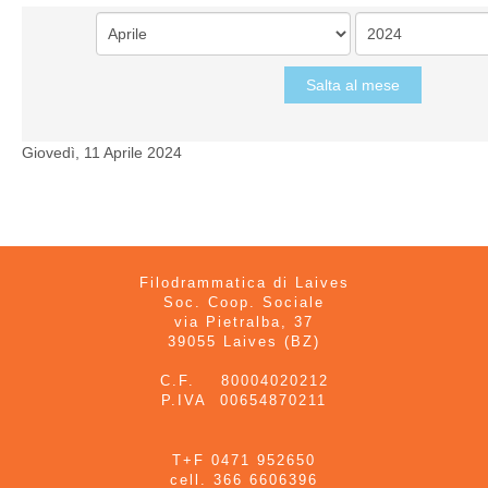
Salta al mese
Giovedì, 11 Aprile 2024
Filodrammatica di Laives
Soc. Coop. Sociale
via Pietralba, 37
39055 Laives (BZ)
C.F. 80004020212
P.IVA 00654870211
T+F 0471 952650
cell. 366 6606396