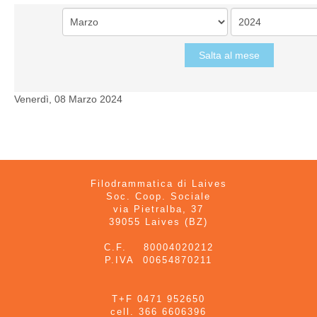
Salta al mese
Venerdì, 08 Marzo 2024
Filodrammatica di Laives
Soc. Coop. Sociale
via Pietralba, 37
39055 Laives (BZ)
C.F. 80004020212
P.IVA 00654870211
T+F 0471 952650
cell. 366 6606396