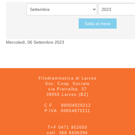
Salta al mese
Mercoledì, 06 Settembre 2023
Filodrammatica di Laives
Soc. Coop. Sociale
via Pietralba, 37
39055 Laives (BZ)
C.F. 80004020212
P.IVA 00654870211
T+F 0471 952650
cell. 366 6606396