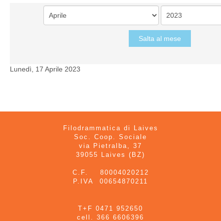
Salta al mese
Lunedì, 17 Aprile 2023
Filodrammatica di Laives
Soc. Coop. Sociale
via Pietralba, 37
39055 Laives (BZ)
C.F. 80004020212
P.IVA 00654870211
T+F 0471 952650
cell. 366 6606396