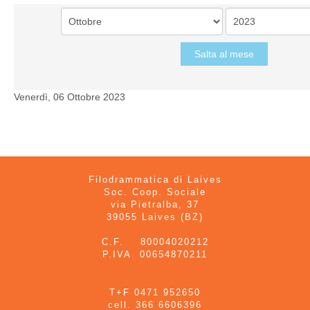
Salta al mese
Venerdì, 06 Ottobre 2023
Filodrammatica di Laives
Soc. Coop. Sociale
via Pietralba, 37
39055 Laives (BZ)
C.F. 80004020212
P.IVA 00654870211
T+F 0471 952650
cell. 366 6606396