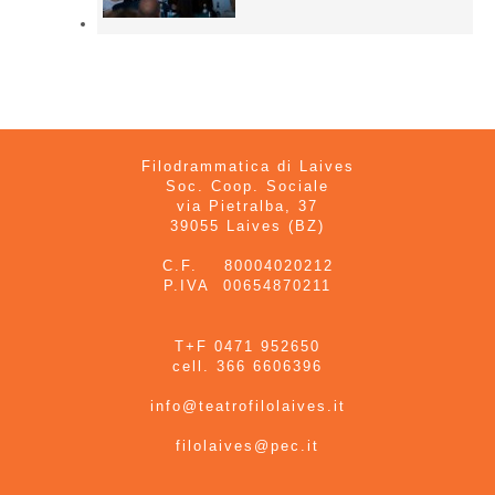
Filodrammatica di Laives
Soc. Coop. Sociale
via Pietralba, 37
39055 Laives (BZ)
C.F. 80004020212
P.IVA 00654870211
T+F 0471 952650
cell. 366 6606396
info@teatrofilolaives.it
filolaives@pec.it