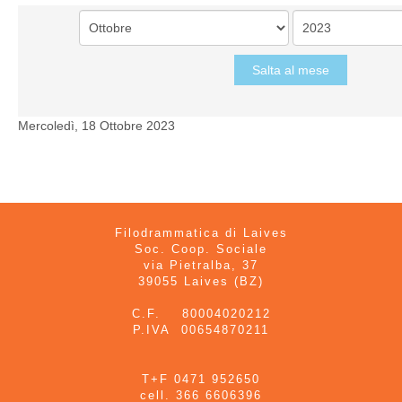
Salta al mese
Mercoledì, 18 Ottobre 2023
Filodrammatica di Laives
Soc. Coop. Sociale
via Pietralba, 37
39055 Laives (BZ)
C.F. 80004020212
P.IVA 00654870211
T+F 0471 952650
cell. 366 6606396