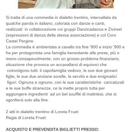
Si tratta di una commedia in dialetto trentino, intervallata da
qualche parola in italiano, colorata con danze e canti,
realizzati in collaborazione coi gruppi Danzicadanza e Zivireel
(espressioni di danza della stessa associazione) e col Coro
Castel Pergine.
La commedia è ambientata a cavallo tra fine '800 e inizio '900 e
ha per protagonista una famiglia benestante alle prese, più o
meno consapevolmente, con un grosso problema finanziario,
situazione che provoca un accavallarsi di equivoci che
coinvolgono tutti: il capofamiglia vedovo, le sue due giovani
figlie, le sue due anziane sorelle, la servitù e due enigmatici
figuri. Ognuna e ognuno, con le sue caratteristiche caricaturali
e le sue buffe stranezze, ce la mette proprio tutta per
aggiungere ingredienti ad un bel soufflé di malintesi, che si
sgonfierà solo alla fine.
2 atti in dialetto trentino di Loreta Fruet
Regia di Loreta Fruet
ACQUISTO E PREVENDITA BIGLIETTI PRESSO: